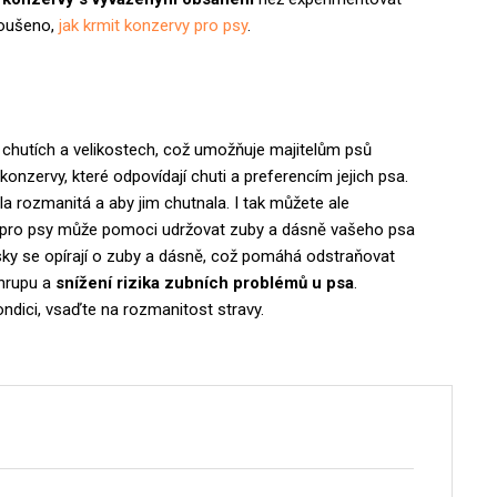
koušeno,
jak krmit konzervy pro psy
.
 chutích a velikostech, což umožňuje majitelům psů
konzervy, které odpovídají chuti a preferencím jejich psa.
byla rozmanitá a aby jim chutnala. I tak můžete ale
 pro psy může pomoci udržovat zuby a dásně vašeho psa
sky se opírají o zuby a dásně, což pomáhá odstraňovat
chrupu a
snížení rizika zubních problémů u psa
.
ondici, vsaďte na rozmanitost stravy.