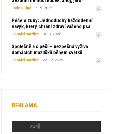
Sezonní nemoci koček: ahoj, jaro!
Rady a Tipy
19. 5. 2026
0
Péče o zuby: Jednoduchý každodenní
návyk, který chrání zdraví vašeho psa
Domácí mazlíčci
30. 3. 2026
0
Společně a s péčí – bezpečná výživa
domácích mazlíčků během svátků
Domácí mazlíčci
22. 12. 2025
0
REKLAMA