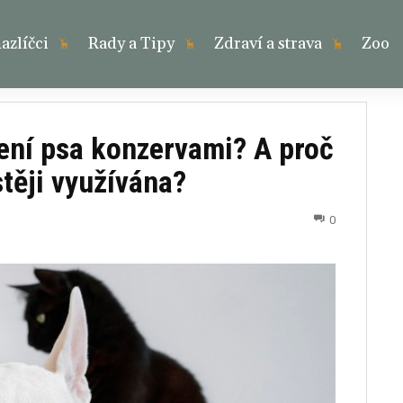
zlíčci
Rady a Tipy
Zdraví a strava
Zoo
ení psa konzervami? A proč
stěji využívána?
0