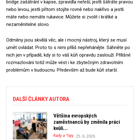
bridge zašátrání v kapse, zpravidla neřeší, jestli šátráte pravou
nebo levou, jestli přitom stojíte rovně nebo nakřivo a jestli
máte nebo nemáte rukavice. Můžete si zvolit i krátké a
nezaměnitelné slovo.
Odměny jsou skvělá věc, ale i mocný nástroj, který se musí
umět ovládat. Proto to s nimi příliš nepřehánějte. Sáhněte po
nich jen v případě, kdy si to váš kůň opravdu zaslouží. Přílišné
rozmazlování totiž může vést i ke zbytečným zdravotním
problémům v budoucnu. Především až bude kůň starší.
DALŠÍ ČLÁNKY AUTORA
Většina evropských
zaměstnanců by změnila práci
kvůli...
Rady a Tipy
25. 6. 2026