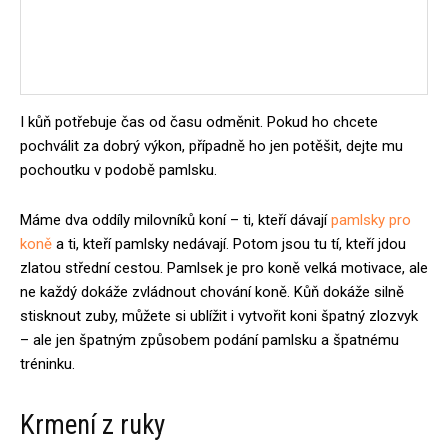
I kůň potřebuje čas od času odměnit. Pokud ho chcete
pochválit za dobrý výkon, případně ho jen potěšit, dejte mu
pochoutku v podobě pamlsku.
Máme dva oddíly milovníků koní – ti, kteří dávají
pamlsky pro
koně
a ti, kteří pamlsky nedávají. Potom jsou tu tí, kteří jdou
zlatou střední cestou. Pamlsek je pro koně velká motivace, ale
ne každý dokáže zvládnout chování koně. Kůň dokáže silně
stisknout zuby, můžete si ublížit i vytvořit koni špatný zlozvyk
– ale jen špatným způsobem podání pamlsku a špatnému
tréninku.
Krmení z ruky