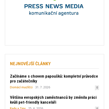
NEJNOVĚJŠÍ ČLÁNKY
Začínáme s chovem papoušků: kompletní průvodce
pro začátečníky
Domácí mazlíčci
31. 7. 2026
0
Většina evropských zaměstnanců by změnila práci
kvůli pet-friendly kanceláři
Rady a Tipy
25. 6. 2026
0