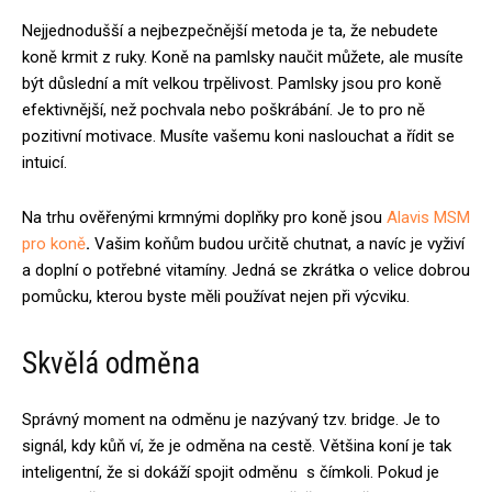
Nejjednodušší a nejbezpečnější metoda je ta, že nebudete
koně krmit z ruky. Koně na pamlsky naučit můžete, ale musíte
být důslední a mít velkou trpělivost. Pamlsky jsou pro koně
efektivnější, než pochvala nebo poškrábání. Je to pro ně
pozitivní motivace. Musíte vašemu koni naslouchat a řídit se
intuicí.
Na trhu ověřenými krmnými doplňky pro koně jsou
Alavis MSM
pro koně
.
Vašim koňům budou určitě chutnat, a navíc je vyživí
a doplní o potřebné vitamíny. Jedná se zkrátka o velice dobrou
pomůcku, kterou byste měli používat nejen při výcviku.
Skvělá odměna
Správný moment na odměnu je nazývaný tzv. bridge. Je to
signál, kdy kůň ví, že je odměna na cestě. Většina koní je tak
inteligentní, že si dokáží spojit odměnu s čímkoli. Pokud je