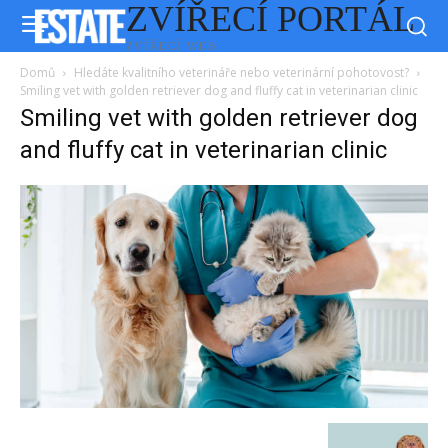
ZVÍŘECÍ PORTÁL
ZVÍŘECÍ WEB
Domů
Hledáte kvalitního veterináře nebo veterinární pohotovost?
Smiling vet with golden retriever dog and fluffy cat in veterinarian clinic
Smiling vet with golden retriever dog
and fluffy cat in veterinarian clinic