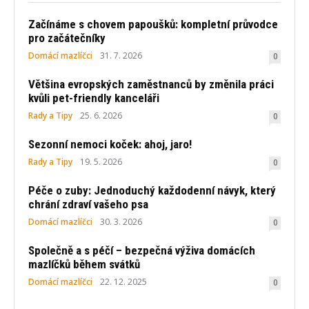
Začínáme s chovem papoušků: kompletní průvodce
pro začátečníky
Domácí mazlíčci
31. 7. 2026
0
Většina evropských zaměstnanců by změnila práci
kvůli pet-friendly kanceláři
Rady a Tipy
25. 6. 2026
0
Sezonní nemoci koček: ahoj, jaro!
Rady a Tipy
19. 5. 2026
0
Péče o zuby: Jednoduchý každodenní návyk, který
chrání zdraví vašeho psa
Domácí mazlíčci
30. 3. 2026
0
Společně a s péčí – bezpečná výživa domácích
mazlíčků během svátků
Domácí mazlíčci
22. 12. 2025
0