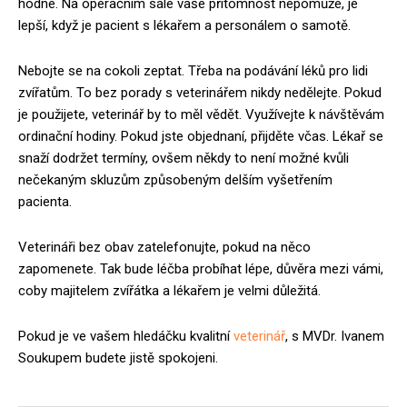
hodné. Na operačním sále vaše přítomnost nepomůže, je
lepší, když je pacient s lékařem a personálem o samotě.
Nebojte se na cokoli zeptat. Třeba na podávání léků pro lidi
zvířatům. To bez porady s veterinářem nikdy nedělejte. Pokud
je použijete, veterinář by to měl vědět. Využívejte k návštěvám
ordinační hodiny. Pokud jste objednaní, přijděte včas. Lékař se
snaží dodržet termíny, ovšem někdy to není možné kvůli
nečekaným skluzům způsobeným delším vyšetřením
pacienta.
Veterináři bez obav zatelefonujte, pokud na něco
zapomenete. Tak bude léčba probíhat lépe, důvěra mezi vámi,
coby majitelem zvířátka a lékařem je velmi důležitá.
Pokud je ve vašem hledáčku kvalitní
veterinář
, s MVDr. Ivanem
Soukupem budete jistě spokojeni.