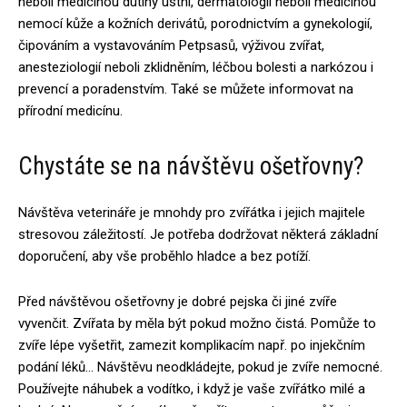
neboli medicínou dutiny ústní, dermatologií neboli medicínou
nemocí kůže a kožních derivátů, porodnictvím a gynekologií,
čipováním a vystavováním Petpsasů, výživou zvířat,
anesteziologií neboli zklidněním, léčbou bolesti a narkózou i
prevencí a poradenstvím. Také se můžete informovat na
přírodní medicínu.
Chystáte se na návštěvu ošetřovny?
Návštěva veterináře je mnohdy pro zvířátka i jejich majitele
stresovou záležitostí. Je potřeba dodržovat některá základní
doporučení, aby vše proběhlo hladce a bez potíží.
Před návštěvou ošetřovny je dobré pejska či jiné zvíře
vyvenčit. Zvířata by měla být pokud možno čistá. Pomůže to
zvíře lépe vyšetřit, zamezit komplikacím např. po injekčním
podání léků… Návštěvu neodkládejte, pokud je zvíře nemocné.
Používejte náhubek a vodítko, i když je vaše zvířátko milé a