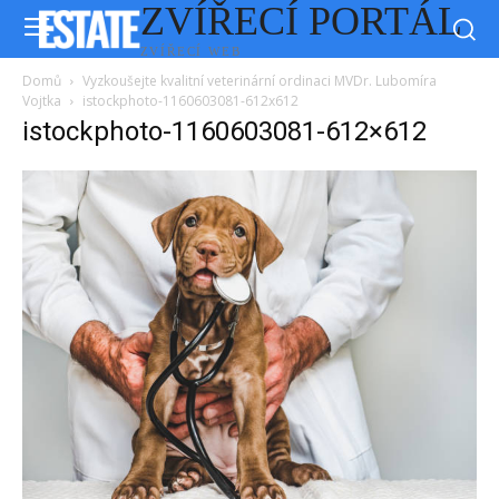
ZVÍŘECÍ PORTÁL
ZVÍŘECÍ WEB
Domů
Vyzkoušejte kvalitní veterinární ordinaci MVDr. Lubomíra
Vojtka
istockphoto-1160603081-612x612
istockphoto-1160603081-612×612