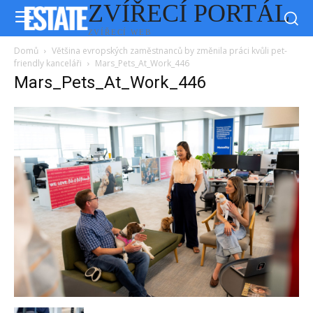
ZVÍŘECÍ PORTÁL
ZVÍŘECÍ WEB
Domů
Většina evropských zaměstnanců by změnila práci kvůli pet-
friendly kanceláři
Mars_Pets_At_Work_446
Mars_Pets_At_Work_446