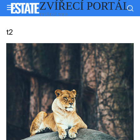
ZVÍŘECÍ PORTÁL
ZVÍŘECÍ WEB
t2