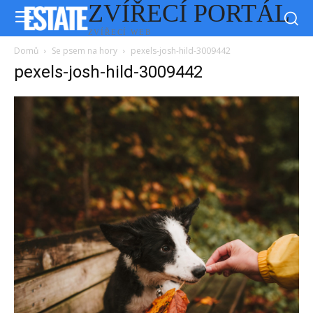
ZVÍŘECÍ PORTÁL
ZVÍŘECÍ WEB
Domů
Se psem na hory
pexels-josh-hild-3009442
pexels-josh-hild-3009442