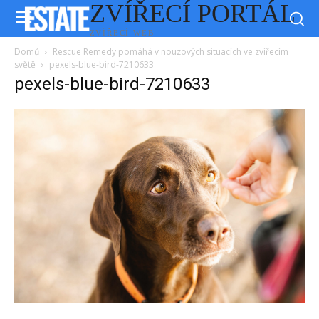
ZVÍŘECÍ PORTÁL
ZVÍŘECÍ WEB
Domů
Rescue Remedy pomáhá v nouzových situacích ve zvířecím
světě
pexels-blue-bird-7210633
pexels-blue-bird-7210633