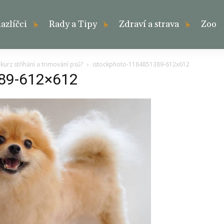
zlíčci
Rady a Tipy
Zdraví a strava
Zoo
kurz stříhání a trimování psů?
istockphoto-1184851389-612x612
389-612×612