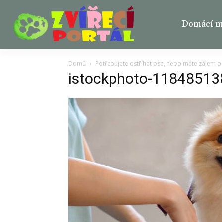
Domácí ma
Domů
Potřebujete ostříhat psa, nebo máte zájem o 
istockphoto-1184851