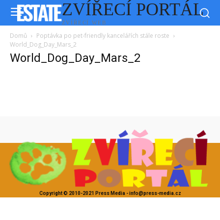
ZVÍŘECÍ PORTÁL
ZVÍŘECÍ WEB
Domů
Poptávka po pet-friendly kancelářích stále roste
World_Dog_Day_Mars_2
World_Dog_Day_Mars_2
Copyright © 2010-2021 Press Media - info@press-media.cz