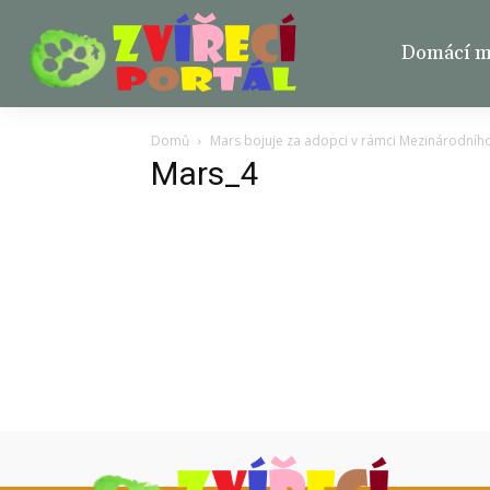
Domácí ma
Domů
Mars bojuje za adopci v rámci Mezinárodní
Mars_4