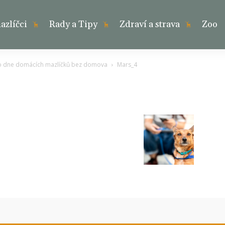
zlíčci
Rady a Tipy
Zdraví a strava
Zoo
ho dne domácích mazlíčků bez domova
Mars_4