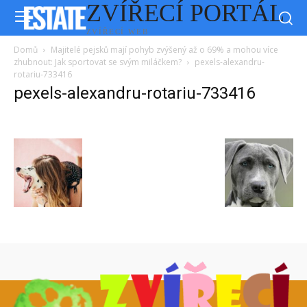
ZVÍŘECÍ PORTÁL
ZVÍŘECÍ WEB
Domů
Majitelé pejsků mají pohyb zvýšený až o 69% a mohou více
zhubnout: Jak sportovat se svým miláčkem?
pexels-alexandru-
rotariu-733416
pexels-alexandru-rotariu-733416