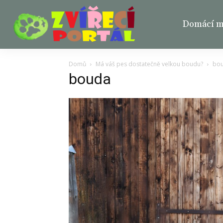
Domácí ma
Domů
Má váš pes dostatečně velkou boudu?
bo
bouda