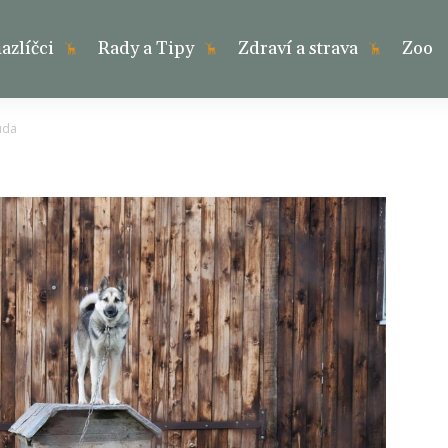
zlíčci
Rady a Tipy
Zdraví a strava
Zoo
uda